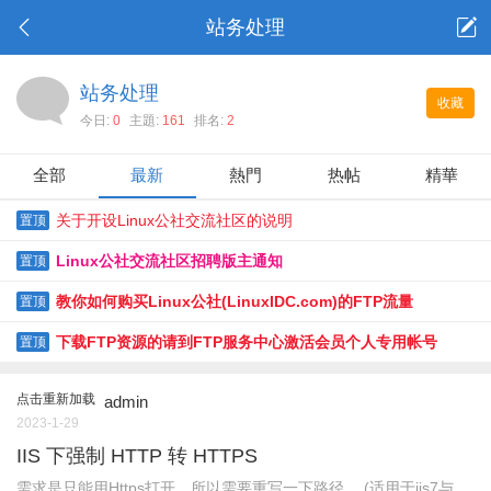
站务处理
站务处理
收藏
今日:
0
主題:
161
排名:
2
全部
最新
熱門
热帖
精華
关于开设Linux公社交流社区的说明
置顶
Linux公社交流社区招聘版主通知
置顶
教你如何购买Linux公社(LinuxIDC.com)的FTP流量
置顶
下载FTP资源的请到FTP服务中心激活会员个人专用帐号
置顶
点击重新加载
admin
2023-1-29
IIS 下强制 HTTP 转 HTTPS
需求是只能用Https打开，所以需要重写一下路径。 (适用于iis7与