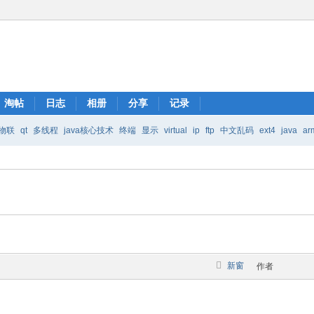
淘帖
日志
相册
分享
记录
物联
qt
多线程
java核心技术
终端
显示
virtual
ip
ftp
中文乱码
ext4
java
ar
Java核心技术
mic
新窗
作者