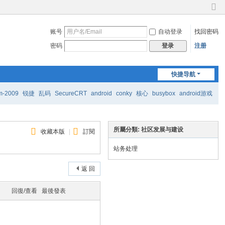
切
换
账号
自动登录
找回密码
到
窄
密码
注册
登录
版
快捷导航
m-2009
锐捷
乱码
SecureCRT
android
conky
核心
busybox
android游戏
所屬分類: 社区发展与建设
收藏本版
|
訂閱
站务处理
返 回
回復/查看
最後發表