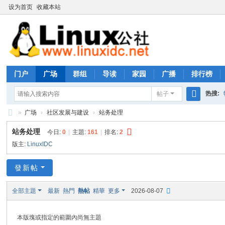
设为首页
收藏本站
门户
广场
群组
导读
家园
广播
排行榜
热搜:
帖子
搜
»
广场
›
社区发展与建设
›
站务处理
rhs333
索
Li
站务处理
今日:
0
|
主題:
161
|
排名:
2
nu
版主:
LinuxIDC
x
發新帖
公
社
全部主題
最新
熱門
熱帖
精華
更多
2026-08-07
论
坛
本版塊或指定的範圍內尚無主題