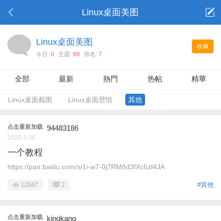
Linux桌面美图
Linux桌面美图
收藏
今日:
0
主題:
88
排名:
7
全部
最新
熱門
热帖
精華
Linux桌面截图
Linux桌面壁纸
其他
点击重新加载
94483186
2020-3-26
一个教程
https://pan.baidu.com/s/1i-w7-0j7RM8d3fXc6zf4JA
12847
2
#其他
点击重新加载
kingkang