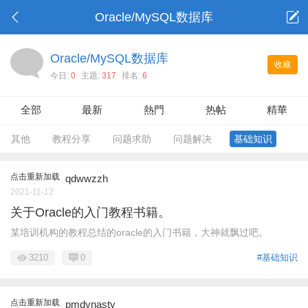
Oracle/MySQL数据库
Oracle/MySQL数据库
收藏
今日:
0
主題:
317
排名:
6
全部
最新
熱門
热帖
精華
其他
教程分享
问题求助
问题解决
基础知识
点击重新加载
qdwwzzh
2021-11-12
关于Oracle的入门教程书籍。
某培训机构的教程总结的oracle的入门书籍，大神就飘过吧。
3210
0
#基础知识
点击重新加载
pmdynasty