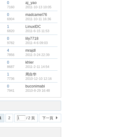
0
aj_yao
7160
2011-10-13 10:05
0
madcamel76
6904
2011-10-11 16:36
1
LinuxIDC
6820
2011-6-15 11:53
0
lily7718
9782
2011-4-6 09:03
4
mrajdl
7856
2011-3-24 22:39
0
khler
8687
2011-2-11 14:54
1
周自华
7736
2010-12-10 12:16
0
buconimabi
7941
2010-8-29 16:48
1
2
/ 2 頁
下一頁