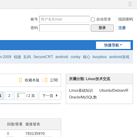
切
换
账号
自动登录
找回密码
到
窄
密码
注册
登录
版
快捷导航
m-2009
锐捷
乱码
SecureCRT
android
conky
核心
busybox
android游戏
所屬分類: Linux技术交流
收藏本版
|
訂閱
Linux基础知识
Ubuntu/Debian/R
1
2
/ 2 頁
下一頁
edhat/Fedora/Cen
Oracle/MySQL数
tOS/SUSE/openS
据库
USE
回復/查看
最後發表
0
793135970