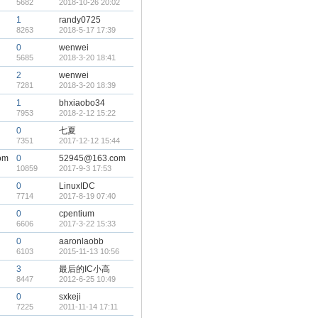
5682
2018-10-26 20:02
1
randy0725
8263
2018-5-17 17:39
0
wenwei
5685
2018-3-20 18:41
2
wenwei
7281
2018-3-20 18:39
1
bhxiaobo34
7953
2018-2-12 15:22
0
七夏
7351
2017-12-12 15:44
om
0
52945@163.com
10859
2017-9-3 17:53
0
LinuxIDC
7714
2017-8-19 07:40
0
cpentium
6606
2017-3-22 15:33
0
aaronlaobb
6103
2015-11-13 10:56
3
最后的IC小高
8447
2012-6-25 10:49
0
sxkeji
7225
2011-11-14 17:11