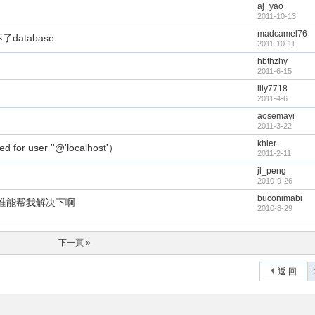
aj_yao
2011-10-13
madcamel76
database
2011-10-11
hbthzhy
2011-6-15
lily7718
2011-4-6
aosemayi
2011-3-22
khler
r user ''@'localhost'）
2011-2-11
jl_peng
2010-9-26
buconimabi
题。谁能帮我解决下啊
2010-8-29
下一頁 »
返 回