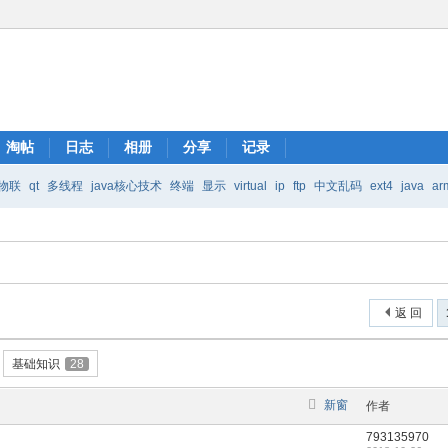
淘帖
日志
相册
分享
记录
物联
qt
多线程
java核心技术
终端
显示
virtual
ip
ftp
中文乱码
ext4
java
ar
Java核心技术
mic
返 回
基础知识
28
新窗
作者
793135970