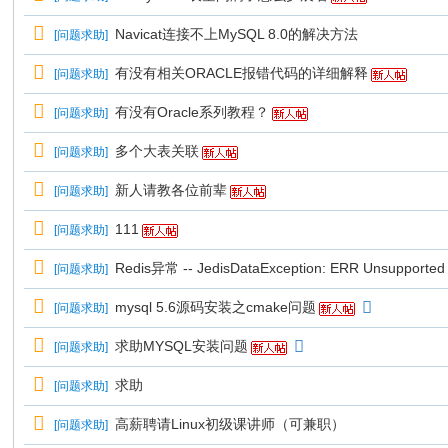
Navicat连接不上MySQL 8.0的解决方法
[
问题求助
]
有没有相关ORACLE报错代码的详细解释
[
问题求助
]
有没有Oracle系列教程？
[
问题求助
]
多个大表关联
[
问题求助
]
新人请教各位前辈
[
问题求助
]
111
[
问题求助
]
Redis异常 -- JedisDataException: ERR Unsupported C
[
问题求助
]
mysql 5.6源码安装之cmake问题
[
问题求助
]
求助MYSQL安装问题
[
问题求助
]
求助
[
问题求助
]
高薪聘请Linux初级课讲师（可兼职）
[
问题求助
]