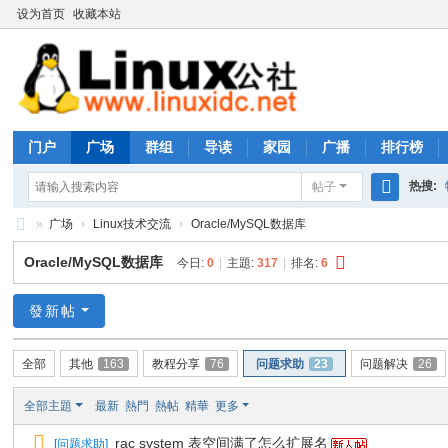
设为首页
收藏本站
门户
广场
群组
导读
家园
广播
排行榜
热搜:
帖子
搜
»
广场
›
Linux技术交流
›
Oracle/MySQL数据库
rhs333
索
Li
Oracle/MySQL数据库
今日:
0
|
主題:
317
|
排名:
6
nu
x
發新帖
公
全部
其他
163
教程分享
76
问题求助
23
问题解决
26
社
论
全部主題
最新
熱門
熱帖
精華
更多
坛
rac system 表空间满了怎么扩展名
[
问题求助
]