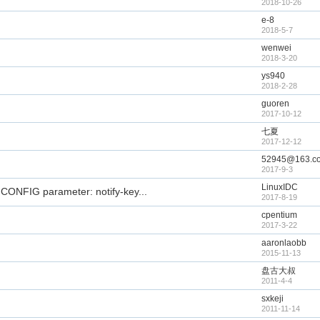
2018-10-26
e-8
2018-5-7
wenwei
2018-3-20
ys940
2018-2-28
guoren
2017-10-12
七夏
2017-12-12
52945@163.c
2017-9-3
LinuxIDC
ONFIG parameter: notify-key...
2017-8-19
cpentium
2017-3-22
aaronlaobb
2015-11-13
盘古大叔
2011-4-4
sxkeji
2011-11-14