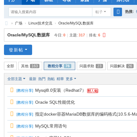
热搜:
帖子
搜
»
广场
›
Linux技术交流
›
Oracle/MySQL数据库
rhs333
索
Li
Oracle/MySQL数据库
今日:
0
|
主題:
317
|
排名:
6
nu
x
發新帖
公
全部
其他
163
教程分享
76
问题求助
23
问题解决
26
社
论
全部主題
最新
熱門
熱帖
精華
更多
坛
Mysql8.0安装（Redhat7）
[
教程分享
]
Oracle SQL性能优化
[
教程分享
]
指定docker容器MariaDB数据库的编码格式(10.5.6-MariaDB
[
教程分享
]
MySQL常用语句
[
教程分享
]