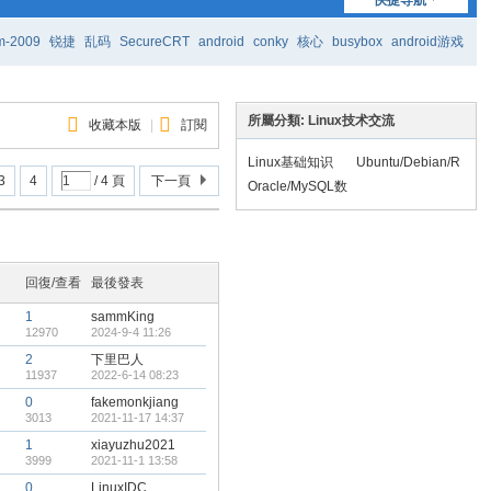
m-2009
锐捷
乱码
SecureCRT
android
conky
核心
busybox
android游戏
所屬分類: Linux技术交流
收藏本版
|
訂閱
Linux基础知识
Ubuntu/Debian/R
3
4
/ 4 頁
下一頁
edhat/Fedora/Cen
Oracle/MySQL数
tOS/SUSE/openS
据库
USE
回復/查看
最後發表
1
sammKing
12970
2024-9-4 11:26
2
下里巴人
11937
2022-6-14 08:23
0
fakemonkjiang
3013
2021-11-17 14:37
1
xiayuzhu2021
3999
2021-11-1 13:58
0
LinuxIDC