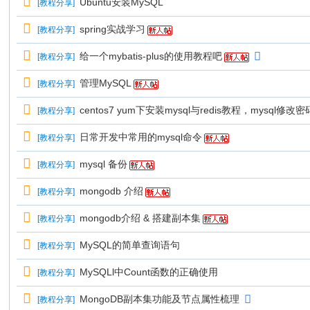
Ubuntu安装MySQL
[
教程分享
]
spring实战学习
[
教程分享
]
给一个mybatis-plus的使用教程吧
[
教程分享
]
管理MySQL
[
教程分享
]
centos7 yum下安装mysql与redis教程，mysq
[
教程分享
]
日常开发中常用的mysql命令
[
教程分享
]
mysql 备份
[
教程分享
]
mongodb 介绍
[
教程分享
]
mongodb介绍 & 搭建副本集
[
教程分享
]
MySQL的简单查询语句
[
教程分享
]
MySQLl中Count函数的正确使用
[
教程分享
]
MongoDB副本集功能及节点属性梳理
[
教程分享
]