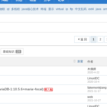
物联
qt
多线程
java核心技术
终端
显示
virtual
ip
ftp
中文乱码
ext4
java
ar
Java核心技术
mic
返 回
1
2
基础知识
28
新窗
作者
木偶师
2020-4-22
LinuxIDC
2020-10-4
fakemonkjiang
-1:10.5.6+maria~focal)
2021-11-17
web
2021-10-27
LinuxIDC