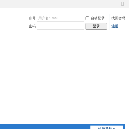
切
换
账号
自动登录
找回密码
到
窄
密码
注册
登录
版
快捷导航