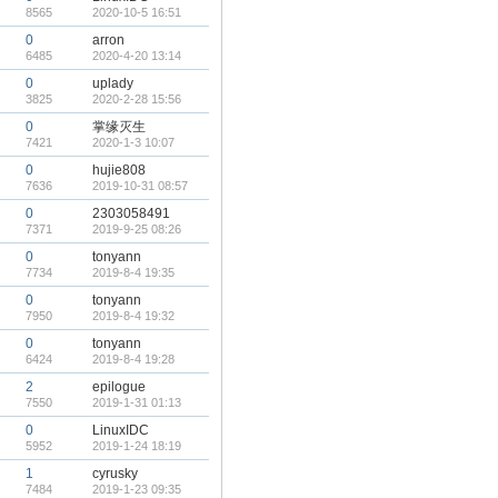
8565
2020-10-5 16:51
0
arron
6485
2020-4-20 13:14
0
uplady
3825
2020-2-28 15:56
0
掌缘灭生
7421
2020-1-3 10:07
0
hujie808
7636
2019-10-31 08:57
0
2303058491
7371
2019-9-25 08:26
0
tonyann
7734
2019-8-4 19:35
0
tonyann
7950
2019-8-4 19:32
0
tonyann
6424
2019-8-4 19:28
2
epilogue
7550
2019-1-31 01:13
0
LinuxIDC
5952
2019-1-24 18:19
1
cyrusky
7484
2019-1-23 09:35