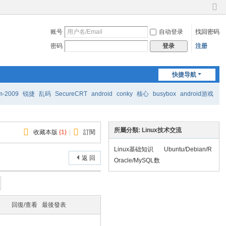
切
换
账号
自动登录
找回密码
到
窄
密码
注册
登录
版
快捷导航
m-2009
锐捷
乱码
SecureCRT
android
conky
核心
busybox
android游戏
所屬分類: Linux技术交流
收藏本版
(
1
)
|
訂閱
Linux基础知识
Ubuntu/Debian/R
返 回
edhat/Fedora/Cen
Oracle/MySQL数
tOS/SUSE/openS
据库
USE
回復/查看
最後發表