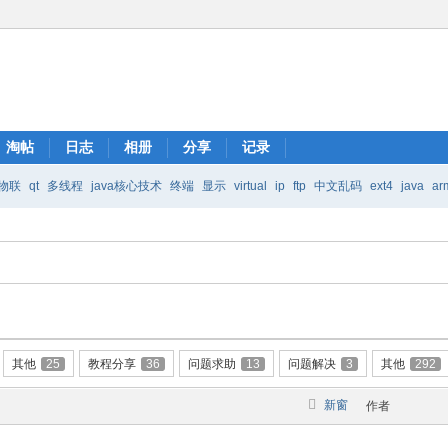
淘帖
日志
相册
分享
记录
物联
qt
多线程
java核心技术
终端
显示
virtual
ip
ftp
中文乱码
ext4
java
ar
Java核心技术
mic
其他
25
教程分享
36
问题求助
13
问题解决
3
其他
292
新窗
作者