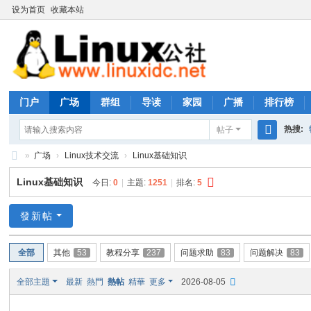
设为首页
收藏本站
门户
广场
群组
导读
家园
广播
排行榜
热搜:
帖子
搜
»
广场
›
Linux技术交流
›
Linux基础知识
rhs333
索
Li
Linux基础知识
今日:
0
|
主題:
1251
|
排名:
5
nu
x
發新帖
公
全部
其他
53
教程分享
237
问题求助
83
问题解决
83
社
论
全部主題
最新
熱門
熱帖
精華
更多
2026-08-05
坛