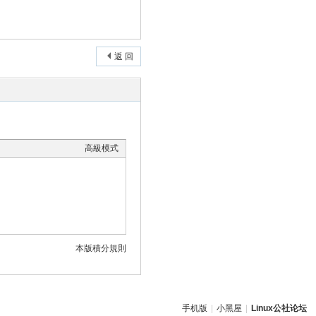
返 回
高級模式
本版積分規則
手机版
|
小黑屋
|
Linux公社论坛