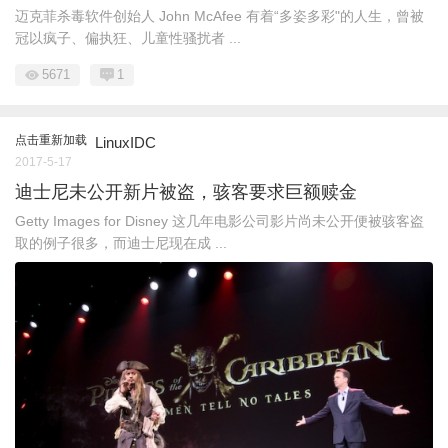
迈克菲杀毒软件创始人 John McAfee 有着“多姿多彩"的人生，曾被
冠以疯子、偏执狂、儿童性骚扰者 ...
5671
1
点击重新加载
LinuxIDC
2017-5-17
迪士尼未公开新片被盗，骇客要求巨额赎金
Getty Images for Disney 这几年电影公司影片尚未公开便被骇客盗
取的例子很多，而迪士尼现在成 ...