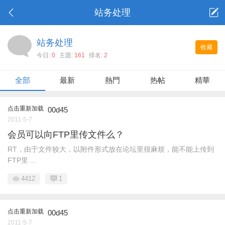
站务处理
站务处理
收藏
今日:
0
主題:
161
排名:
2
全部
最新
熱門
热帖
精華
点击重新加载
00d45
2011-5-7
会员可以向FTP里传文件么？
RT，由于文件较大，以附件形式放在论坛里很麻烦，能不能上传到
FTP里 ...
4412
1
点击重新加载
00d45
2011-5-7