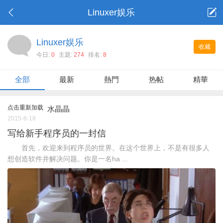
Linuxer娱乐
Linuxer娱乐
收藏
今日:
0
主題:
274
排名:
8
全部
最新
熱門
热帖
精華
点击重新加载
水晶晶
2015-8-18
写给新手程序员的一封信
首先，欢迎来到程序员的世界。在这个世界上，不是有很多人
想创造软件并解决问题。你是一名ha ...