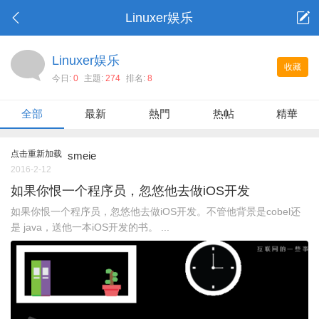
Linuxer娱乐
Linuxer娱乐
收藏
今日:
0
主題:
274
排名:
8
全部
最新
熱門
热帖
精華
点击重新加载
smeie
2016-2-12
如果你恨一个程序员，忽悠他去做iOS开发
如果你恨一个程序员，忽悠他去做iOS开发。不管他背景是cobel还
是 java，送他一本iOS开发的书。 ...