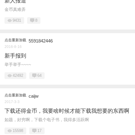
新人报道
金币真难弄
9431
8
点击重新加载
5591842446
2016-8-16
新手报到
举手举手~~~~
42492
64
点击重新加载
caijw
2017-3-3
下载还得金币，我要啥时候才能下载我想要的东西啊
如题，好穷啊，下载个电子书，我得多活跃啊
15598
17