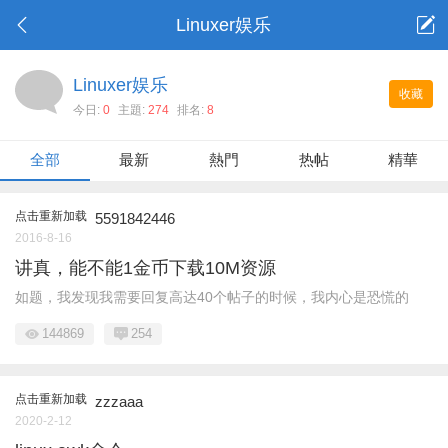
Linuxer娱乐
Linuxer娱乐
收藏
今日:
0
主題:
274
排名:
8
全部
最新
熱門
热帖
精華
点击重新加载
5591842446
2016-8-16
讲真，能不能1金币下载10M资源
如题，我发现我需要回复高达40个帖子的时候，我内心是恐慌的
144869
254
点击重新加载
zzzaaa
2020-2-12