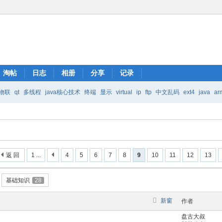
淘帖
日志
相册
分享
记录
物联
qt
多线程
java核心技术
终端
显示
virtual
ip
ftp
中文乱码
ext4
java
ar
Java核心技术
mic
返 回
1 ...
4
5
6
7
8
9
10
11
12
13
基础知识
28
新窗
作者
盘古大叔