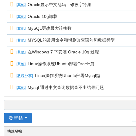
Oracle显示中文乱码，修改字符集
[
其他
]
Oracle 10g卸载
[
其他
]
MySQL更改最大连接数
[
其他
]
MYSQL的常用命令和增删改查语句和数据类型
[
其他
]
在Windows 7 下安装 Oracle 10g 过程
[
其他
]
Linux操作系统Ubuntu部署Oracle篇
[
其他
]
Linux操作系统Ubuntu部署Mysql篇
[
教程分享
]
Mysql 通过中文查询数据查不出结果问题
[
其他
]
發新帖
快速發帖