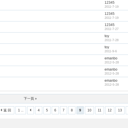
12345
2011-7-19
12345
2011-7-19
12345
2011-7-27
toy
2011-7-28
toy
2011-9-6
emanbo
2012-5-28
emanbo
2012-5-28
emanbo
2012-5-28
下一頁 »
返 回
1 ...
4
5
6
7
8
9
10
11
12
13