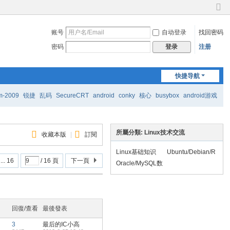
切
换
账号
自动登录
找回密码
到
窄
密码
注册
登录
版
快捷导航
m-2009
锐捷
乱码
SecureCRT
android
conky
核心
busybox
android游戏
所屬分類: Linux技术交流
收藏本版
|
訂閱
Linux基础知识
Ubuntu/Debian/R
... 16
/ 16 頁
下一頁
edhat/Fedora/Cen
Oracle/MySQL数
tOS/SUSE/openS
据库
USE
回復/查看
最後發表
3
最后的IC小高