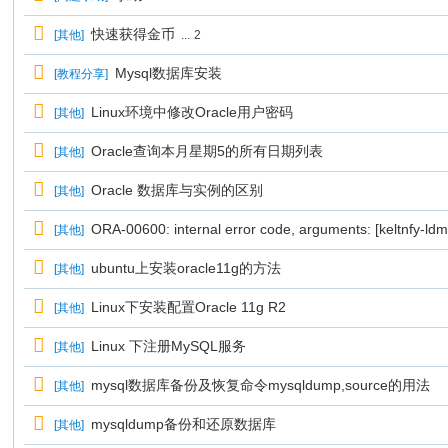
快速获得金币
[
其他
]
...
2
Mysql数据库安装
[
教程分享
]
Linux环境中修改Oracle用户密码
[
其他
]
Oracle查询本月星期5的所有日期列表
[
其他
]
Oracle 数据库与实例的区别
[
其他
]
ORA-00600: internal error code, arguments: [keltnfy-ldmInit]
[
其他
]
ubuntu上安装oracle11g的方法
[
其他
]
Linux下安装配置Oracle 11g R2
[
其他
]
Linux 下注册MySQL服务
[
其他
]
mysql数据库备份及恢复命令mysqldump,source的用法
[
其他
]
mysqldump备份和还原数据库
[
其他
]