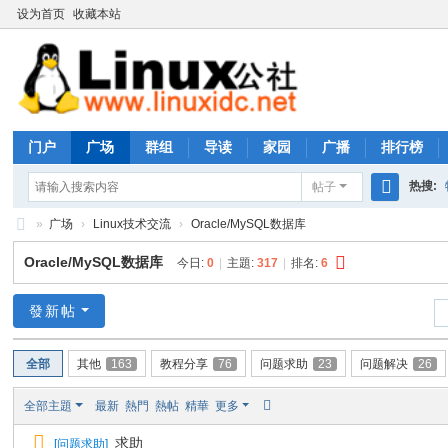
设为首页
收藏本站
门户
广场
群组
导读
家园
广播
排行榜
热搜:
帖子
搜
»
广场
›
Linux技术交流
›
Oracle/MySQL数据库
rhs333
索
Li
Oracle/MySQL数据库
今日:
0
|
主題:
317
|
排名:
6
nu
x
發新帖
公
全部
其他
163
教程分享
76
问题求助
23
问题解决
26
社
论
全部主題
最新
熱門
熱帖
精華
更多
坛
求助
[
问题求助
]