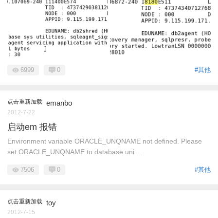
6999
0
#其他
点击重新加载
emanbo
2012-7-22
启动em 报错
Environment variable ORACLE_UNQNAME not defined. Please
set ORACLE_UNQNAME to database uni ...
7506
0
#其他
点击重新加载
toy
2012-7-15