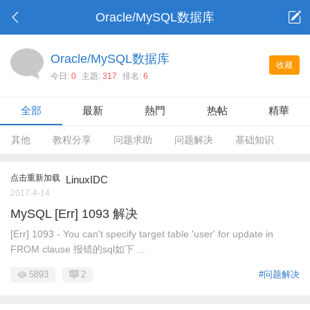
Oracle/MySQL数据库
Oracle/MySQL数据库
收藏
今日:
0
主題:
317
排名:
6
全部
最新
熱門
热帖
精華
其他
教程分享
问题求助
问题解决
基础知识
点击重新加载
LinuxIDC
2017-4-14
MySQL [Err] 1093 解决
[Err] 1093 - You can't specify target table 'user' for update in
FROM clause 报错的sql如下 ...
5893
2
#问题解决