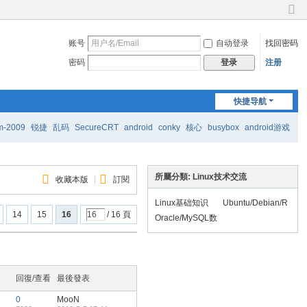
切
换
账号
自动登录
找回密码
到
窄
密码
注册
登录
版
快捷导航
m-2009
锐捷
乱码
SecureCRT
android
conky
核心
busybox
android游戏
所屬分類: Linux技术交流
收藏本版
|
訂閱
Linux基础知识
Ubuntu/Debian/R
14
15
16
/ 16 頁
edhat/Fedora/Cen
Oracle/MySQL数
tOS/SUSE/openS
据库
USE
回復/查看
最後發表
0
MooN