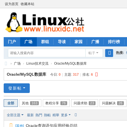
设为首页
收藏本站
门户
广场
群组
导读
家园
广播
排行榜
热搜:
帖子
搜
»
广场
›
Linux技术交流
›
Oracle/MySQL数据库
rhs333
索
Li
Oracle/MySQL数据库
今日:
0
|
主題:
317
|
排名:
6
nu
x
發新帖
公
全部
其他
163
教程分享
76
问题求助
23
问题解决
26
社
论
全部主題
最新
熱門
熱帖
精華
更多
坛
Oracle查询语句应用经验总结
[
其他
]