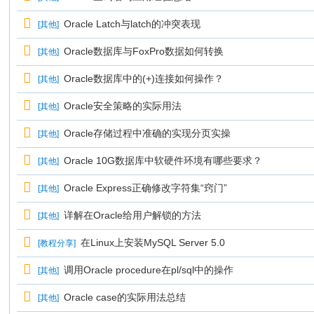
Oracle Latch与latch的冲突表现
[
其他
]
Oracle数据库与FoxPro数据如何转换
[
其他
]
Oracle数据库中的(+)连接如何操作？
[
其他
]
Oracle安全策略的实际用法
[
其他
]
Oracle存储过程中准确的实现分页实操
[
其他
]
Oracle 10G数据库中软硬件环境有哪些要求？
[
其他
]
Oracle Express正确修改字符集“窍门”
[
其他
]
详解在Oracle给用户解锁的方法
[
其他
]
在Linux上安装MySQL Server 5.0
[
教程分享
]
调用Oracle procedure在pl/sql中的操作
[
其他
]
Oracle case的实际用法总结
[
其他
]