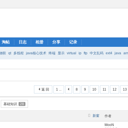
淘帖
日志
相册
分享
记录
物联
qt
多线程
java核心技术
终端
显示
virtual
ip
ftp
中文乱码
ext4
java
ar
Java核心技术
mic
返 回
1 ...
8
9
10
11
12
13
基础知识
28
新窗
作者
MooN